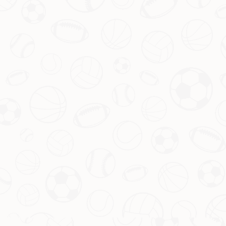
神级教练再创奇迹！埃梅里带领维拉豪取英超主场11连
胜
2026-08-07
引言：从平凡到奇迹的蜕变 在英超联赛这片群雄逐鹿的战场
上，强队如曼城、利物浦总是占据头条，而中游球队往往难以