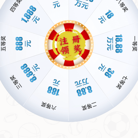
PRODUCT
产品展示
女排新阵容揭晓：邹佳琪
董禹含挑大梁，唐欣转接
惊喜转折！比尔愿放弃否
应，张籽萱范泊宁二换三
决权 或与字母哥利拉德
战术亮相！
组超级三巨头