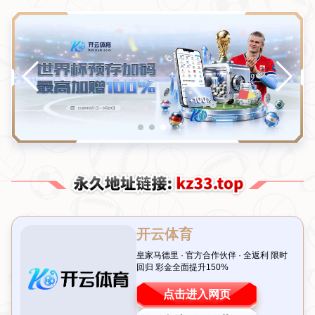
联系爱游戏体育官网
/CONTACT
爱游戏体育官网
电话：023-9220728
传真：023-9220728