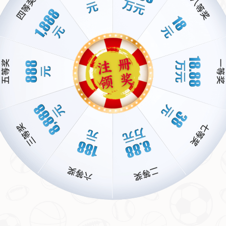
梦想，勇敢面对未来的挑战。在他的鼓励下，伊桑最终坚定
了加盟皇马的决心，这无疑加深了他们兄弟之间的信任与默
契。