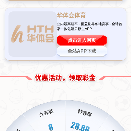
的指导和鼓励。他常常分享自己在职业生涯中的经历与教
训，帮助伊桑在面对挑战时保持信心。这种浓厚的兄弟情谊
使得姆巴佩力邀弟弟加盟皇马这一决定充满个人意义。
对于伊桑来说，选择加盟皇家马德里不仅是职业生涯的重要
一步，更是对兄长的回馈与支持。他希望能在皇马的平台上
与姆巴佩一起进步，共同书写他们的传奇故事。
姆巴佩的引荐与鼓励
作为一名足球界的顶级球员，姆巴佩在巴黎圣日耳曼展露出
的非凡才能让他在欧洲各大俱乐部中享有极高的声望。在这
种情况下，他自然成为了弟弟伊桑的最佳引路人。在邀请伊
桑加盟皇马的过程中，姆巴佩发挥了重要的角色。
姆巴佩不仅亲自向皇马递交了伊桑的推荐信，还积极与俱乐
部管理层沟通，力荐弟弟的足球才华。他的影响力让皇马对
伊桑表现出浓厚的兴趣，从而为伊桑的加盟铺平了道路。这
充分体现了姆巴佩作为哥哥的责任感与支持。
与此同时，姆巴佩也在不断鼓励弟弟，要他大胆追求自己的