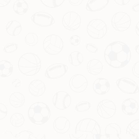
此外，优化联赛机制、提升职业联赛市场化水平也至关重
要。通过扩大联赛的观众基础与商业收入，推动更多投资流
入，进而提高整个足球产业的活跃度。有了强大的联赛作为
支撑，国足的未来定能充满希望。
总结：