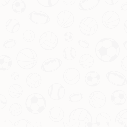
不仅如此，英足总在选择新帅时，还将考虑公众对两位教练
的支持度。球迷的意见和反响将直接影响球队的声誉和发
展。因此，图赫尔与波切蒂诺在接下来的博弈中，无疑还需
要提升自身的公众形象和政治智慧。
总结：
综上所述，若索斯盖特的离职为英足总的教练选择带来了新