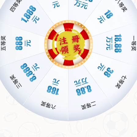
这种战术风格非常适合英格兰年轻球员的特点，有助于提升
他们在国际赛事中的竞争力。
波切蒂诺则以注重团队合作和高位压迫闻名。他的战术设计
不仅强调快速进攻，同时注重防守的稳定性，能够有效地防
止对手的反击。对于英格兰国家队来说，这种兼顾攻防的战
术策略无疑为球队提供了更多的灵活性。
此外，图赫尔和波切蒂诺在面对不同对手时能够灵活调整战
术，这一点也使他们脱颖而出。能够根据比赛过程实时调整
战术，对提高英格兰国家队在重大赛事上的表现至关重要。
与球员的关系构建
教练与球员之间的良好关系是球队成功的重要因素之一。图
赫尔以严谨的执教方式和良好的沟通技巧备受球员爱戴。在
切尔西期间，球员们普遍对他的战术安排和训练计划表示认
可，这为球队的团结与合作奠定了坚实的基础。
另一方面，波切蒂诺同样以人性化管理著称，他擅长建立与
球员之间的信任关系，使球员在场上能够发挥出最佳状态。