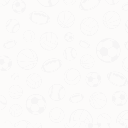
取在相对劣势中找到胜机。
总结：
即将到来的欧冠波尔图与国际米兰的较量，无疑是一场充满
悬念的精彩对决。两队在近期状态、战术风格、主场因素及
历史交锋记录方面的对比，决定了比赛的走向。波尔图有主