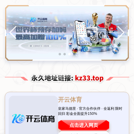
新闻中心
/NEWS
温格：应严惩球场拖延时间行为，反对限制补时规定