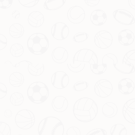
理的补时时长可能是10分钟甚至更多。如果此时强制设定
为5分钟上限，显然无法体现比赛的实际情况。
这种灵活
性，正是保证足球比赛公平性的重要因素
。因此，温格主
张，应由裁判根据具体情况灵活掌控，而不是被硬性规定所
束缚。
如何平衡规则与观赏性？
在讨论球场时间管理的过程中，一个核心问题是如何在维护
规则的同时提升比赛的观赏性。
打击浪费时间
固然重要，但
如果因此导致过多的停顿或争执，反而会适得其反。温格建
议，可以借鉴其他运动中的经验，比如篮球的暂停计时制
度，即在特定情况下停止计表，让实际比赛时间更加透明。
此外，加强裁判团队与技术设备的配合，也可以更精准地记
录和分配補時。
值得一提的是，目前国际足联（FIFA）已经在尝试推行更
加严格的时间管理措施，例如在2023年的一些国际赛事
中，裁判会更加细致地计算因换人、角球等造成的停顿。这