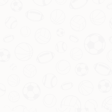
种做法一定程度上减少了“浪费時間”的空间，但也引发了关
于节奏感的争议。对此，
溫格的观点无疑为未来的改革提供
了新的思路
。
结语前的思考：足球的时间管理路在何方？
无论是打击球場上的拖延行为，还是对補時制度的优化，核
心目标都是为了让足球这项运动更加公平、流畅且充满吸引
力。溫格的态度既体现了对传统规则的尊重，也展现了对创
新改革的开放心态。在未来，随着技术的进步和规则的完
善，或许我们能看到一个更加纯粹、高效的绿茵场。而在这
条路上，每一次讨论和尝试，都是不可或缺的一步。
上一篇：FIFA官方宣布新增世界杯晋级规则调整
下一篇：BBC：英超CEO言论惹议，称埃弗顿与森林为
“小俱乐部