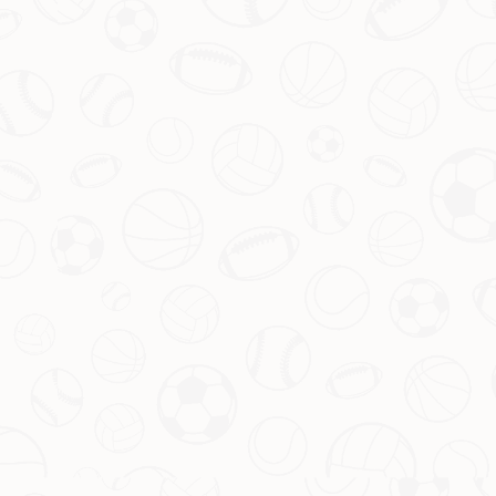
世界杯官方纪实电影将于年
2026-08-06T00:09:59+08:00
觉与情感的足球盛宴即将开启