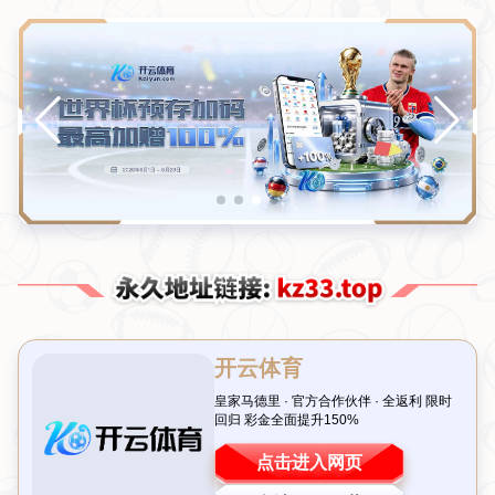
新闻中心
/NEWS
总决赛G1 ｜ 团结铸就辉煌！