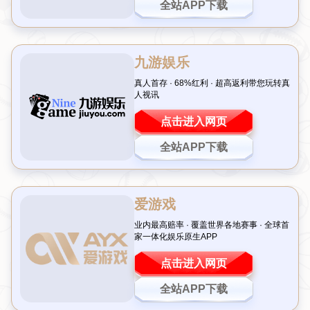
2026-08-06T00:09:59+08:00
返回列表
引言：团队协作铸就赛场奇迹
在竞技体育的舞台上，个人能力固然耀眼，但真正的胜利往
往属于那些懂得团结协作的队伍。总决赛G1的精彩对决，
再次向我们证明了
团队力量
的重要性。这场比赛不仅仅是球
员技术的较量，更是策略、信任和默契的完美融合。无论是
场上的每一次传球，还是场下的战术布置，都让人感受到团
队凝聚力的无穷魅力。今天，我们就来剖析这场比赛，探寻
团队力量如何成为制胜关键。