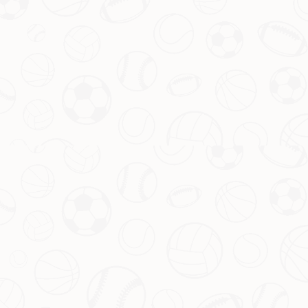
业的长远发展负责。
案例启示：从悲剧中汲取教训
以国外某知名联赛为例，几年前一名年轻球员因不堪心理压
力选择结束生命，这一事件震惊了整个体育界。随后，该联
赛迅速推出了“运动员心理健康计划”，包括定期心理评估、
24小时热线支持等服务，大幅降低了类似事件的发生概
率。这一案例为中国足球提供了宝贵的借鉴，也让我们意识
到，只有真正将
关心球员身心健康
落到实处，才能避免更多
遗憾。
未来的路：共同守护绿茵梦想
无论是中国足协还是中足联，都肩负着推动国内足球发展的
重任。而在这条路上，保护每一位追逐梦想的球员，是他们
不可推卸的责任。从完善保障机制到加强宣传教育，每一步
都需要脚踏实地。正如这次对布彭扎离世的哀悼所传递的信
息，只有全行业共同努力，才能让每位球员无论是在场上还
是场下，都能感受到温暖与支持。