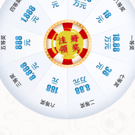
加拉塔萨雷的困境：晋级之路为何更难
对于加拉塔萨雷来说，小组赛每一分都至关重要。原本他们
有机会通过与其他对手的对决争取出线名额，但如今因为这
场“意外”的平局，积分榜上的竞争变得更加激烈。主教练坦
言：“我们的球员已经拼尽全力，但外部因素让我们不得不
面对更大的挑战。
这种不确定性对球队士气的影响是显而易
见的
。”
具体来看，哥本哈根凭借这一分，在积分上逼近了加拉塔萨
雷。如果最后一轮无法取胜，他们甚至有被淘汰的风险。这
样的局面，无疑让加拉塔萨雷的备战压力倍增。