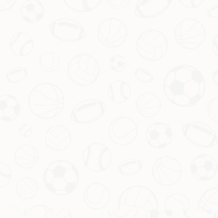
加拉塔萨 Ray 如何应对：专注自身才
是关键
尽管外界因素不可控，但对于加拉塔萨 Ray 而言，最重要
的还是专注于自己的表现。正如主教练所强调：“我们不能
改变别人的决定，但我们可以掌控自己的命运。”接下来的
比赛，他们必须全力以赴，用胜利来回应质疑。只有这样，
才能在这条充满挑战的
欧冠晋级
之路上走得更远。
无论是
哥本哈根
意外获利，还是舆论中的种种猜测，这场风
波都提醒着我们：足球不仅仅是技术和战术的对决，更是公
平与信念的较量。而加拉塔萨 Ray 的故事，也将在未来的
比赛中继续书写。
上一篇：【早报】曼城强势回归！大胜西汉姆联再显王
者风范
下一篇：B费盛赞C罗：他让世界重新定义葡萄牙足球！