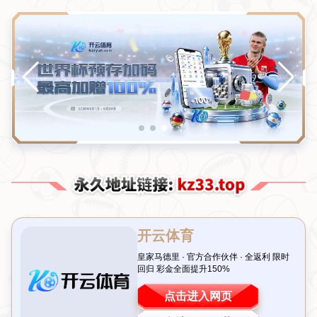
新闻中心
/NEWS
加拉塔萨雷主帅：拜仁对哥本哈根手下留情，增加我们晋级
难度