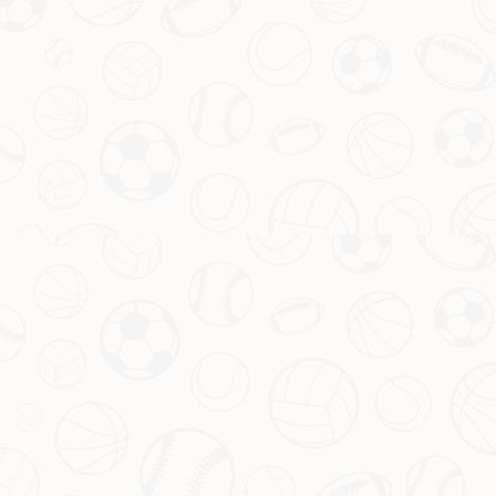
三、背后力量：团队与信念的支持
当然，单靠球员的天赋和努力还不足以支撑起整个赛季的成
功。俱乐部管理层在资源有限的情况下，为队伍提供了最大
的支持，从训练设施到心理辅导，无不体现出对“青年军”的
重视。同时，主教练团队在战术布置和临场指挥上也功不可
没，他们帮助队员们快速适应了
中甲联赛
的高强度对抗。
更重要的是，这支年轻的队伍拥有一种无形的信念——他们
相信自己能够创造奇迹。正是这种信念，让他们在面对强敌
时从不退缩，也让他们在每一次失利后都能迅速调整状态。
这种精神，正是
广州队提前保级
的核心动力。
四、案例启示：青春与希望并存
从广州队的经历来看，中国足球并非没有未来。只要给予年
轻人足够的机会和信任，他们完全有能力扛起重任。正如某
位足球评论员所言：“
这支青年军的表现，不仅是俱乐部的
胜利，更是本土青训的一次突破。
”其他俱乐部或许可以从