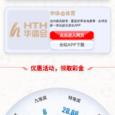
球员逐渐展现出惊人的潜力。他们的拼劲和团队协作，让人
们看到了
广州队保级
的曙光。
尤其值得一提的是，在主教练的战术调整下，球队逐步形成
了以防守反击为核心的打法。这种策略不仅弥补了经验不足
的短板，还让年轻队员在比赛中积累了宝贵的实战经验。最
终，他们用一场场硬仗证明了自己，提前4轮锁定了
中甲保
级
的名额。
二、关键战役中的青春光芒
回顾本赛季，几场关键比赛成为了广州队提前完成目标的转
折点。以对阵联赛劲旅的一场比赛为例，当时球队面临巨大
压力，外界普遍不看好这群年轻小将。然而，正是这些小伙
子们在场上展现出的无畏精神，最终以1:0力克对手。那一
刻，球迷们沸腾了，而“
青年军的韧性
”也成为赛后讨论的热
点。
此外，队内几名核心年轻球员的表现尤为亮眼。比如，年仅
20岁的某前锋在本赛季贡献了多次关键进球，他的速度和