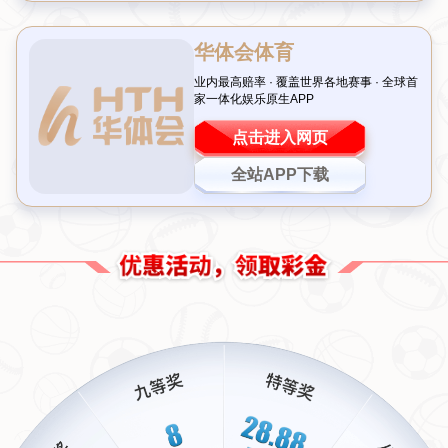
显示，
自2019年以来，萨利巴在该球场首发的4场比赛中，
无一例外地以失败告终
。无论是代表尼斯、圣埃蒂安，还是
随国家队出战，这位年轻中卫都未能帮助球队取得胜利。这
种诡异的记录，不禁让球迷们开始讨论：难道真的是“魔咒”
在作祟？