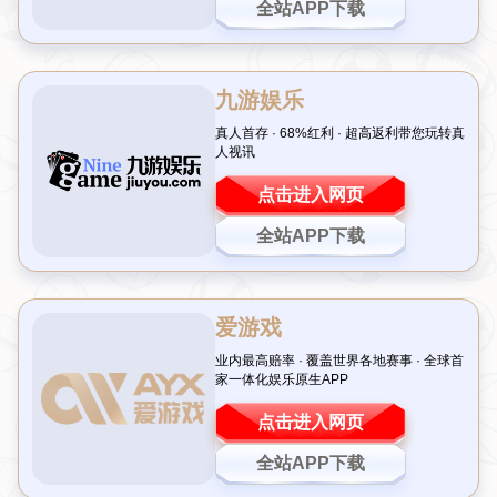
2026-08-09T00:09:59+08:00
返回列表
引言：萨利巴与巴黎王子公园球场的“宿命”对决
在足球世界中，有些巧合往往令人瞠目结舌，甚至让人怀疑
是否真的存在某种“魔咒”。阿森纳后卫威廉·萨利巴
（William Saliba），这位年轻且天赋异禀的法国国脚，近
年来在球场上展现出了惊人的防守能力。然而，一个令人费
解的现象却始终围绕着他——
萨利巴在巴黎王子公园球场首
发比赛的4次经历全部以失利告终
。这究竟是单纯的巧合，
还是背后隐藏着某种难以解释的“魔咒”？今天，我们就来一
探究竟。
巴黎王子公园球场：萨利巴的“梦魇之地”
巴黎王子公园球场，作为巴黎圣日耳曼的主场，是法国足球
的象征之一。无数球员在这里书写过辉煌篇章，但对于萨利
巴来说，这座球场却似乎成了他职业生涯中的一道坎。数据