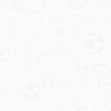
上一篇：【欧联杯】齐尔克泽建功B费失误送点，曼联客
场1比1战平皇社
下一篇：深度解析！青岛西海岸主帅：国足困境，恒大
难辞其咎