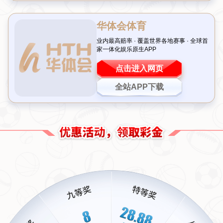
是一个好消息，大家可以提前调整自己的行程，确保不错过
这场激动人心的对决。
值得一提的是，山东泰山作为中超劲旅，此前在小组赛阶段
展现出了不俗的实力。而对手作为
日职联的强队
，以技术和
团队配合著称，这无疑给山东泰山带来了巨大挑战。球迷们
纷纷表示，无论最终的
开球时间
如何，他们都会准时守候在
屏幕前，为球队加油助威。
对手分析：日职联劲旅不容小觑
提到这次的对手，不得不说日本职业联赛近年来在亚洲赛场
上的表现令人印象深刻。他们不仅拥有出色的球员个人能
力，更在战术体系上展现了高度的成熟性。以往的数据显
示，日职联球队在面对中超队伍时往往占据一定的心理优
势。例如，在去年的某场关键比赛中，一支日职联队伍就凭
借精准的传控和快速反击击败了实力不俗的中超球队。
对于山东泰山来说，想要在2月13日的这场较量中占据主
动，必须在防守端做好充分准备，同时抓住有限的反击机