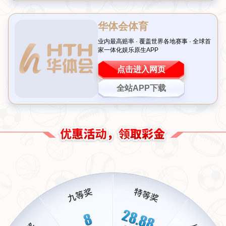
且毫无包袱的球队时，纸面实力似乎变成了一种负担。
不仅如此，从数据来看，本场比赛巴黎虽然控球率高达
65%，但全队射正次数竟只有3次，对方却用有限机会拿下
制胜进球。这说明了一点：
在关键对决中，仅靠明星效应是
远远不足够赢得比赛
。“输的不仅是一颗头槌，而是团队凝
聚力”，赛后主教练更显无奈。
两连胜！黑马书写草根奇迹
相比之下，这匹杀出的“黑马”宛如荣耀炼金者。他们并非传
统豪强，也没有耀眼的大牌明星，但凭借顽强作风和精准战
术成功掀翻欧洲最令人畏惧之一。回顾其小组阶段首秀，同
样打出了颇具说服力的一波操作——那是一段步步为营、越
过悬崖之境般提振士气模式进行布局讨论最后式晋升！