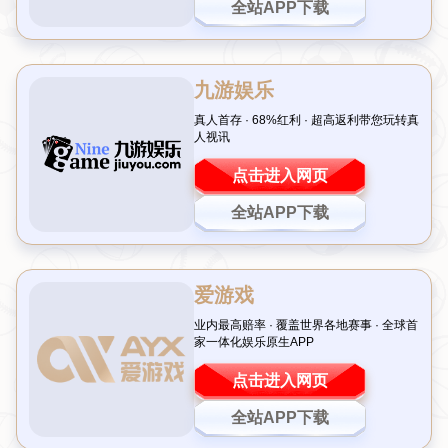
2026-08-06T00:09:59+08:00
返回列表
0-1世俱杯大冷：欧冠冠军
巴黎翻车 黑马2连胜
“世俱杯再出惊天冷门！”当哨声吹响的一刻，全球球迷都难
掩震惊。作为2023年欧冠冠军的巴黎圣日耳曼，被一支名
不见经传的黑马队以1球之差击败。这场意外为球迷带来了
绝佳的话题，“巨人倒下，小人物上场”的故事在足球史上的
舞台又一次重现。那么，这次黑马会是谁？为何能连续取得
爆点战绩？
千亿豪阵“翻车” 巴黎圣日耳曼陷入困局
对于巴黎来说，本届世俱杯是验证他们雄厚资金和阵容实力
的舞台。从内马尔到姆巴佩，再加上中场核心维拉蒂，他们
几乎云集了世界顶级巨星。然而，在面对这支充满拼搏精神