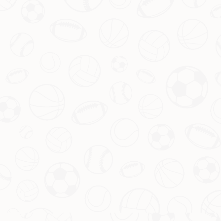
如果仅仅因为几场失利就否定他的能力，显然是不公平的。
更值得担忧的是，如果管理层缺乏耐心，无法给这位年轻主
帅足够的支持，那么
蓝军的未来方向
可能会再次陷入迷雾。
因此，与其纠结于某一场比赛的结果，不如将目光放长远，
看看马雷斯克能否真正带领球队走向成功。
参考链接：
九游娱乐官方网站-九游体育（Jiuyou)APP下载
上一篇：皇马出手太抠门，50万英镑想搞定利物浦，租
人都嫌便宜
下一篇：遗憾！杭州市体育局宣布：阿根廷足球队3月杭
州之行取消