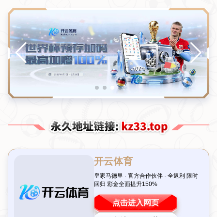
新闻中心
/NEWS
【中超第11轮前瞻】蓉城力保领头羊地位 泰山伤兵满营迎
挑战