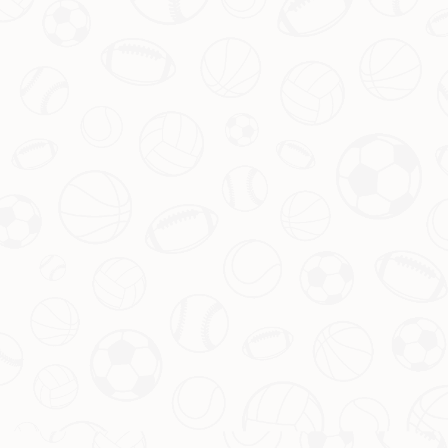
新闻中心
/NEWS
公司新闻
行业动态