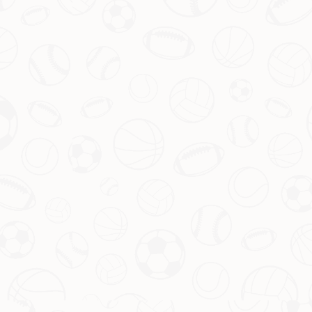
您所在的位置是：
首页
>
新闻中心
待，斗志高昂
返回列表