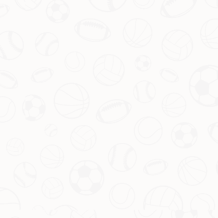
恩里克：球员对欧冠半决赛充满期
2026-08-06T00:09:59+08:00