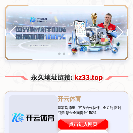
新闻中心
/NEWS
王者荣耀观战系统升级，实时数据引发好评