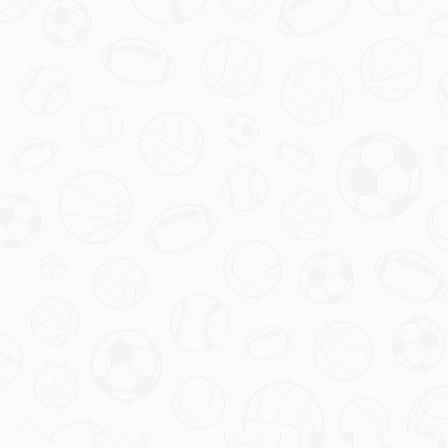
新闻中心
/NEWS
公司新闻
行业动态
引言：比赛中
在足球的世界