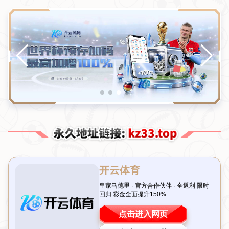
新闻中心
/NEWS
商竣程吉达首战失利 “新生力量”总决赛首日爆冷频发