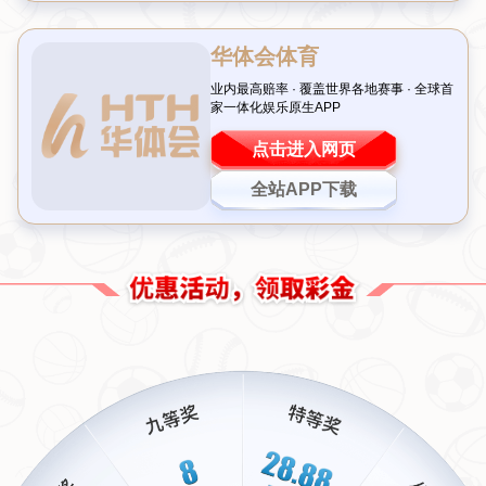
能取得开门红。分析比赛过程可以发现，
状态的起伏
和
临场
发挥的不足
是主要原因。面对对手的高压打法，商竣程在关
键分上的处理显得不够果断，发球稳定性也受到了一定影
响。
尽管结果令人遗憾，但这场失利对年轻的他来说也是一次宝
贵的历练。正如许多专家所言，失败是通往成功必经的道
路，相信通过总结经验，商竣程能在后续比赛中找回节奏。
冷门频发：新生力量赛场的不可预测性
除了商竣程的失利，“新生力量”总决赛首日的另一个焦点在
于
冷门多发
。几位排名靠前的种子选手纷纷爆冷出局，让人
直呼意外。例如，来自意大利的潜力新星X（化名）在面对
一位资格赛晋级的选手时，竟然以0-2完败。整场比赛中，
X的失误高达30次，远超对手的水平线。这种情况并非个
例，多场比赛的结果都出乎意料，充分体现了青年赛事中竞
争的激烈与不确定性。
这种现象背后，既有年轻选手心理素质尚未稳定的因素，也