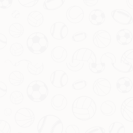
结语前瞻：青春无畏 未来可期
“新生力量”总决赛才刚刚开始，冷门的频发和年轻选手的拼
搏精神让这项赛事充满看点。对于中国球迷来说，虽然
商竣
程吉达首秀落败
令人惋惜，但他的潜力依然不容小觑。未来
的几天，他和其他新星的表现值得我们持续关注。青春的力