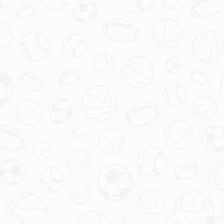
您所在的位置是：
首页
>
新闻中心