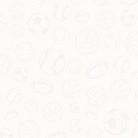
公司新闻
行业动态
前言：新
随着国际比赛
年来，国足在
么，在这场
中
你一探究竟。