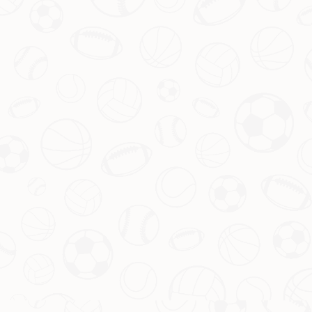
新闻中心
/NEWS
公司新闻
行业动态
引言：切尔西
在英格兰足球