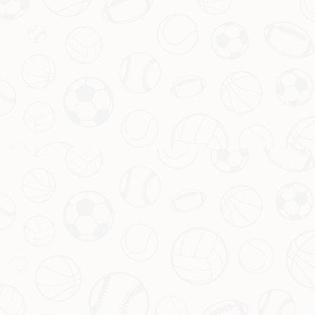
与职业俱乐部紧密结合。许多中小学设有专门的足球课程，
由职业教练直接指导，确保孩子们从小接受系统化训练。而
在中国，虽然校园足球近年来受到重视，但师资力量不足、
训练时间有限等问题普遍存在。若能借鉴
日本足球
的经验，
加强基层教练培训，同时优化资源配置，或许可为青少年球
员提供更好的成长环境。
如何落实学习的具体路径
要真正实现
向日本学习
的目标，中国足球需要在多个层面发
力。首先，可以通过加强与日本足协的合作，邀请更多优秀
일본 코치(日文：Japanese coach)来华执教或开展培训
班，直接传递先进理念。其次，在国内教练培养过程中，应
注重数据分析、战术创新等现代化技能的学习，而非仅仅停
留在传统模式上。最后，建立长效机制，确保学习的成果能
够落地生根，而非流于形式。
通过以上分析可以看出，宋凯所提到的两点不仅是对中国足
球现状的深刻反思，也是对未来发展方向的有益启示。在这