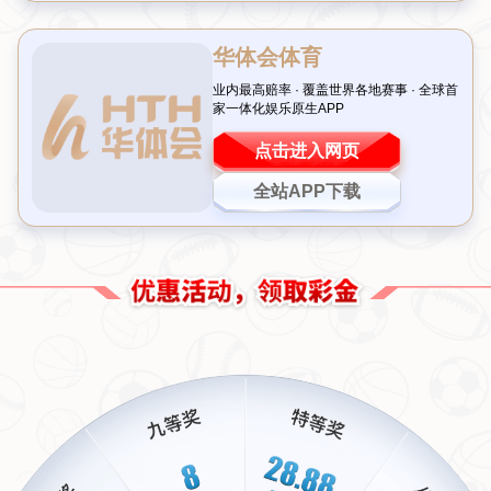
并非一蹴而就，而是源于无数次刻苦训练和技术改进的结
果。他通过调整起跑姿势、优化步频，不仅提升了速度，也
让他在面对强敌时不再畏惧。
更令人印象深刻的是，他在国际赛事中接连取得佳绩，与世
界顶尖选手同场竞技时毫不逊色。这种表现让国外选手开始
关注这位来自中国的“飞人”，甚至主动用
super fast
来形容他
的惊人速度。这一昵称背后，是对苏炳添实力的认可，也是
对他不懈努力的最好褒奖。
技术与心态的双重突破
苏炳添的成功离不开技术和心态的双重提升。在技术层面，
他对起跑环节进行了深入研究，尤其是在前30米的加速阶
段，他的爆发力得到了显著增强。以2018年马德里挑战赛
为例，他以9秒91的成绩刷新个人最好记录，这一数据不仅
证明了他的实力，也让他在国际舞台上站稳脚跟。
而在心态上，苏炳添加倍注重心理调整。他坦言：“过去我
总是觉得自己不如欧美选手，但后来发现，只要找到自己的