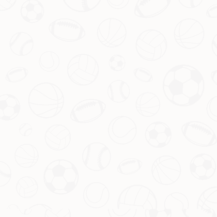
伤，我几乎无法正常走路，但还是咬牙坚持训练，因为我知
道，只有拼尽全力才能不留遗憾。”正是这份执着，让他能
够在2018年后不断突破自我，用实际行动诠释了什么是真
正的“
super fast
”。
此外，他还注重科学训练，与团队一起分析比赛数据，调整
技术细节。这种精益求精的态度，正是他能在赛场上展现自
信、赢得尊重的原因之一。
传递力量：激励新一代
如今的苏炳adding不仅是运动员，更是一面旗帜。他的故
事激励着无数年轻人投身体育事业，敢于在国际舞台上展现
自己。正如他所言：“我希望我的经历能告诉大家，无论起
点如何，只要努力，就能创造奇迹。”他的“super fast”不仅
仅是速度的象征，更是信念与毅力的体现。
相关链接：
爱游戏体育官方登录入口网址-官方APP下载
AYX Gaming