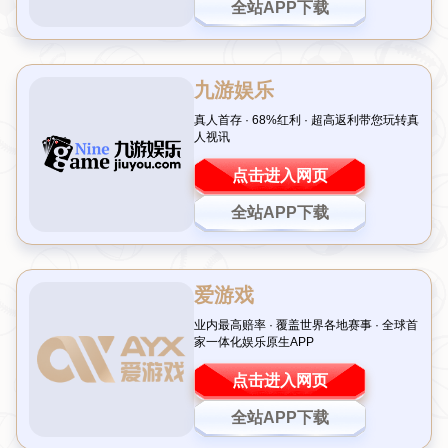
2026-08-09T00:09:59+08:00
返回列表
引言：年末狂欢，体彩大奖等你来拿
随着年尾的脚步临近，喜庆的气氛愈发浓厚，而中国体育彩
票也为广大彩民带来了惊喜！近期，
体彩跨年特别活动
正式
上线，不仅玩法丰富，更有丰厚的奖金池等待幸运儿摘取。
无论你是资深玩家还是新手小白，这场年末盛宴都值得一
试。想知道活动亮点和中奖秘诀吗？快来一起探索这场激动
人心的跨年狂欢吧！
活动亮点：跨年特别玩法燃爆年末
今年的
体彩跨年特别活动
以创新和福利为核心，推出了多种
限定玩法，旨在让每一位参与者都能感受到节日的气氛。据
官方透露，此次活动不仅提高了中奖概率，还设置了多重奖
项，从小额奖励到百万大奖，应有尽有。特别是针对热门游
戏如大乐透、排列五等，新增了*
加倍奖励
*机制，让你的每