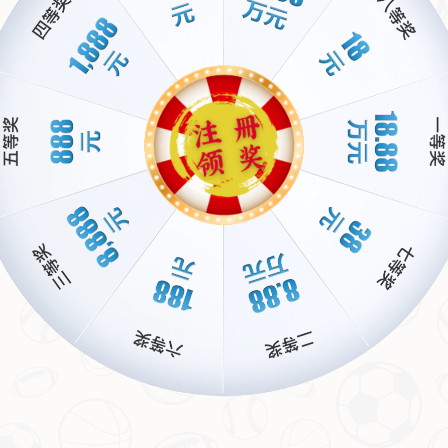
真实案例：小投入换来大惊喜
为了让大家更直观地感受活动的吸引力，不妨来看看一位普
通彩民的经历。小李（化名）是一位上班族，平时偶尔购买
体育彩票作为娱乐。在这次
体彩跨年特别活动
期间，他花了
20元参与了大乐透投注，没想到竟然中得了二等奖，奖金
高达数十万元！小李兴奋地表示：“原本只是抱着试试看的
心态，没想到年底真的收到了这么大的‘红包’！”这样的案例
并非个例，许多参与者在活动中收获了意外之喜，这也进一
步点燃了更多人对活动的热情。
如何参与：简单步骤助你加入盛宴
如果你也想在年末试试手气，参与此次活动其实非常简单。
首先，你可以通过附近的体彩销售网点购买彩票，或者登录
官方指定的线上平台进行选号。其次，选择你感兴趣的游戏
种类，比如大乐透或七星彩，并根据个人喜好挑选号码。最
后，在活动期间内完成投注，即可自动进入抽奖环节。需要
注意的是，每种玩法的规则略有不同，建议提前了解相关细