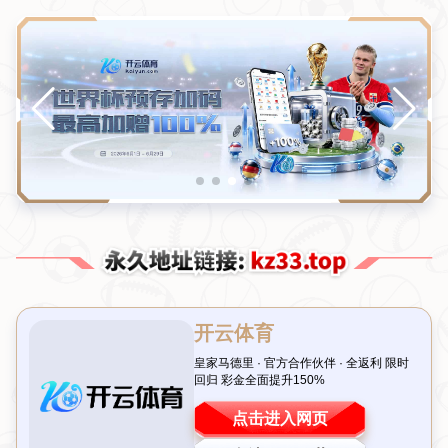
新闻中心
/NEWS
惊人！03-04赛季以来，英西德球队首次无一闯入欧冠决赛