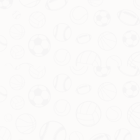
对未来格局的影响
这一现象是否意味着英、西、德联赛的衰落？答案或许并非
如此简单。短期来看，这种“意外”可能只是一个插曲，毕竟
这些联赛依然拥有深厚的底蕴和资源。但从长远角度看，其
他联赛的崛起确实给传统豪门敲响了警钟。无论是法甲的巴
黎圣日耳曼，还是意甲的新生力量，都在不断缩小与顶级联
赛之间的差距。
此外，这种变化也可能推动欧足联进一步调整赛事规则，以