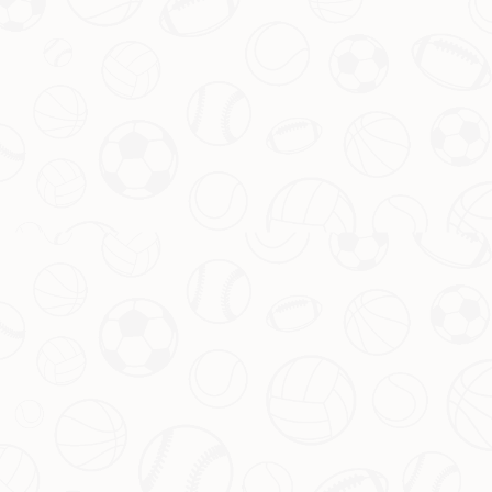
的豪门气质，也让全世界见证了蓝黑军团的重生。可以预见
的是，在未来的比赛中，国米的每一次出场都将继续书写属
于自己的传奇篇章。