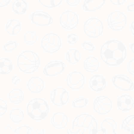
此次活動不僅是一場簡單的明星見面會，更是體育精神與現
代科技結合的一次探索。通過邀請像薩維奧拉這樣的傳奇人
物，
雷速體育
向外界傳遞了一個清晰的信息：無論時代如何
變遷，對體育的熱愛始終不變，而技術則是讓這份熱愛更加
廣泛傳播的重要途徑。正如活動現場所展現的那樣，從賽場
上的每一個進球到手機屏幕上的每一條數據，背後都是對運
動精神的延續與發揚。
此外，這次活動也為其他體育品牌提供了借鑒案例。通过與
知名運動員合作，不僅能提升品牌知名度，還能增強用戶的
情感聯結。例如，類似的明星互動活動可以成為吸引年輕用
戶的有效方式，尤其是在社交媒體時代，這樣的內容更容易
引發病毒式傳播，為品牌帶來更多關注。
（全文完）
热门网站：
蜂鸟电竞app下载-LCK,LPL,LOL在线比分数据
FN Score