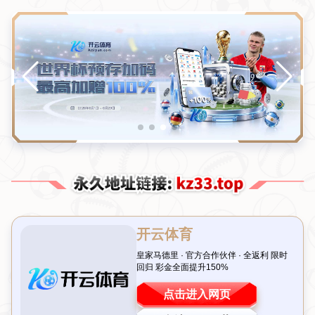
新闻中心
/NEWS
西甲传奇萨维奥拉亲临雷速体育总部，齐声高呼“雷速
666”！