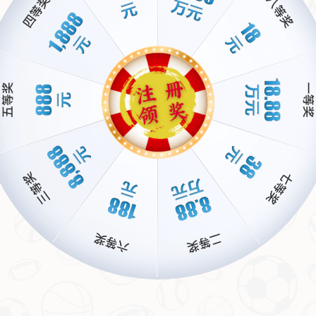
活动中，薩维奧拉参观了
雷速体育
的技术研发中心，对平台
如何利用大数据和人工智能为用户提供个性化服务的模式表
现出浓厚兴趣。他还亲自体验了平台的赛事预测功能，并对
结果的精准性给予了高度评价。现场一位工作人员回忆道：
“当他看到自己当年比赛的数据时，脸上露出了怀念的笑
容，那一刻我们都觉得自己的努力得到了最好的认可。”
高光时刻：一起喊响“雷速666”
活动的最高潮无疑是全体人员与薩维奧拉共同喊出“
雷速
666
”的那一刻。这个口号不仅代表了对平台的认同，更象征
着对体育精神的一种致敬。薩维奧拉手持印有“
雷速体育
”标
志的纪念品，与大家热情互动，现场气氛热烈而温馨。这一
声“
雷速666
”，仿佛穿越时空，将球场上的激情与科技平台
的创新紧密结合在一起。
值得一提的是，这次活动还通过线上直播的方式同步呈现给
全球粉丝。据统计，当天直播间内涌入了数十万名观众，不
少人在弹幕中表达了对薩维奧拉的崇拜以及对
雷速体育
的支