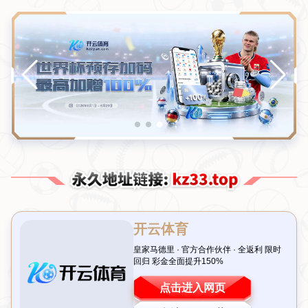
新闻中心
/NEWS
勒伯夫：厄德高比赛风格过于简单，缺乏威胁性传球尝试