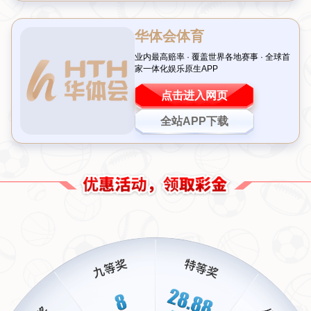
险的长传或直塞。这种“简洁”的踢法虽然降低了失误率，但
也限制了球队在进攻端的想象力和突破能力。勒伯夫认为，
作为一名核心中场，厄德高需要在关键时刻展现更多的创造
力，敢于承担风险，送出能够撕破对手防线的
威胁球
。