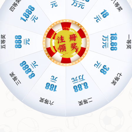
性。
三、案例分析：从个人到整体的启示
回顾过去几个赛季，像杨皓宇这样的年轻球员并非没有先