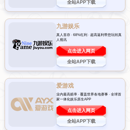
2026-08-09T00:09:59+08:00
返回列表
前言：超级杯点燃新赛季激情 年轻力量成焦点
随着2024年超级杯的落幕，球迷们不仅见证了一场精彩的
对决，更从中窥见了未来中超联赛的希望之光。这场比赛不
仅是一场冠军的较量，更是2025年中超赛季的“试水石”，尤
其是像
杨皓宇
这样的年轻球员的惊艳表现，让人眼前一亮。
究竟这场比赛如何为新赛季打样？我们又为何期待更多“杨
皓宇”式的新星涌现？让我们一起走进这场足球盛宴背后的
深意。
一、超级杯：2025中超的风向标
每年的超级杯都被视为新赛季的序曲，它不仅是两支顶级球
队的实力展示，更是对联赛整体趋势的一次预演。2024年
的这场比赛，无论是战术布置还是球员状态，都展现了中超