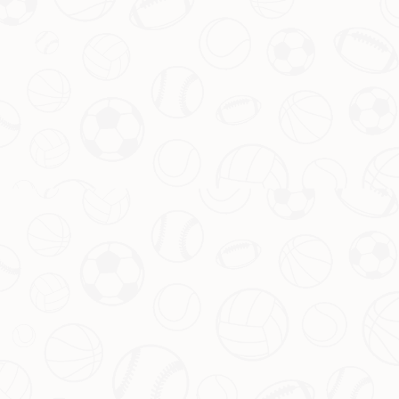
例。以某知名俱乐部为例，他们在近两年大胆启用U23梯队
的小将，不仅在联赛中取得了不俗成绩，还培养出多位进入
国家队的潜力股。这种模式无疑给其他俱乐部提供了参考
——与其依赖高价外援，不如将资源倾斜到青训和本土新人
培养上。
在本届
超级杯
中，杨皓宇的表现正是这种策略成功的证明。
他的成长路径告诉我们，只要给予机会和舞台，年轻人完全
有能力挑起大梁。而对于即将到来的
2025中超
，我们期待
更多俱乐部效仿这种模式，让联赛焕发新的活力。
四、期待更多“杨皓瑜” 如何实现突破
要让更多类似
杨皓瑜
的新星涌现，光靠个别俱乐部的努力显
然不够。整个联赛需要从制度、培训到比赛机会等多方面入
手。首先，足协可以进一步完善青训政策，确保基层教练团
队的专业性；其次，增加U系列赛事的曝光度和竞技强度，
为年轻人提供实战历练；最后，各俱乐部应摒弃短期成绩压
力，给予新人更多出场时间。