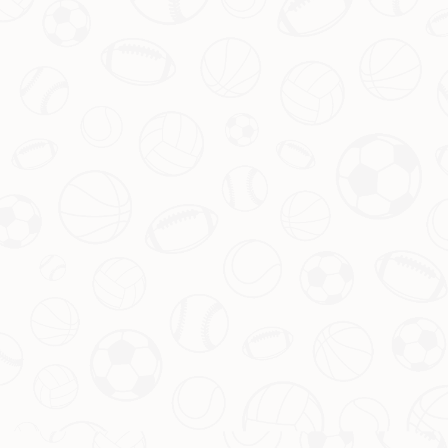
利用传控战术撕开对手防线，这些细节都在比赛中得到了体
现。
值得一提的是，这种现象也提醒其他俱乐部，在转会市场上
不仅要追求大牌球星，更要注重培养体系内的年轻力量。只
有这样，才能真正实现攻守平衡，走得更远。
（文章到此结束，无需结束语）
站点导航：
PG电子游戏-PG模拟器在线试玩 PG Gaming
上一篇：不着急！恩昆库恢复训练，或将在周末替补出
战
下一篇：【法甲】登贝莱进球鲁伊斯双助 巴黎3-1力克马
赛