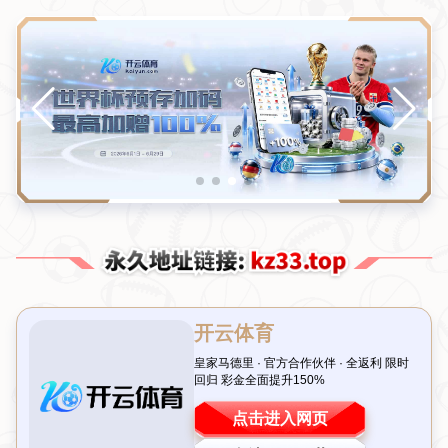
新闻中心
/NEWS
本赛季五大联赛：巴萨等3队拥有双位数进球球员