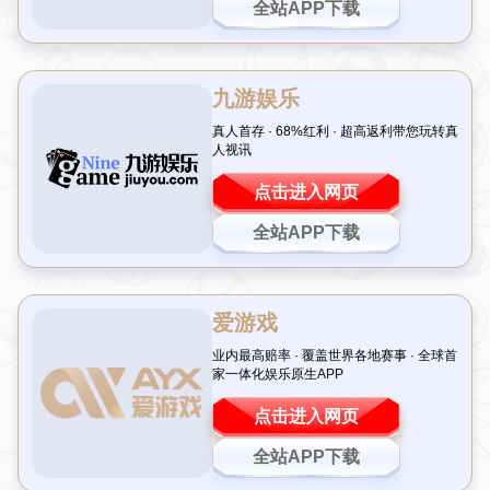
2026-08-06T00:09:59+08:00
返回列表
引言：五大联赛进攻火力的巅峰对决
在足球的世界里，进攻火力往往是决定一支球队成绩的关键
因素。本赛季，欧洲五大联赛中，有一些球队展现出了令人
惊叹的攻击力，尤其是那些拥有
多位进球上双球员
的队伍。
今天，我们将聚焦于这一现象，特别关注
巴萨
以及其他隐藏
的小惊喜，探讨这些球队如何凭借出色的锋线配置在联赛中
脱颖而出。如果你也对足球数据和战术打法感兴趣，不妨跟
随我们一起揭秘！
巴萨：三叉戟的恐怖统治力
提到本赛季
五大联赛
中拥有三位进球上双球员的球队，巴塞
罗那（巴萨）无疑是其中的佼佼者。他们的锋线组合在本赛
季的表现堪称现象级，无论是核心前锋还是边路突袭者，都
展现了极高的进球效率。尤其是队内的头号射手，凭借精准