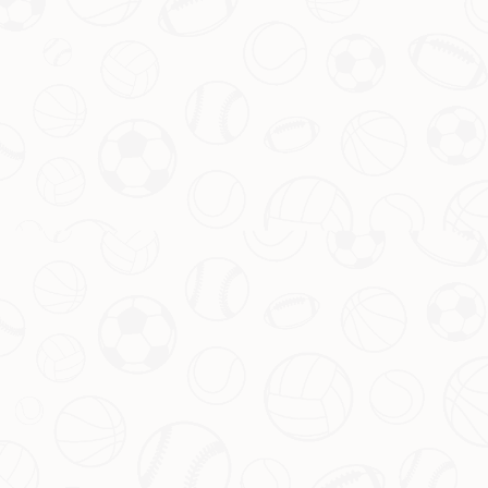
新闻中心
/NEWS
公司新闻
行业动态