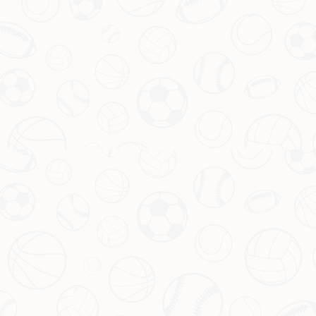
您所在的位置是：
首页
>
新闻中心
卡创造历史