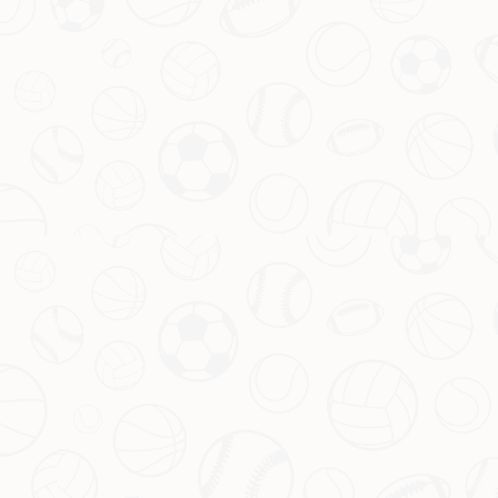
周通首发出战世俱杯，对阵本菲