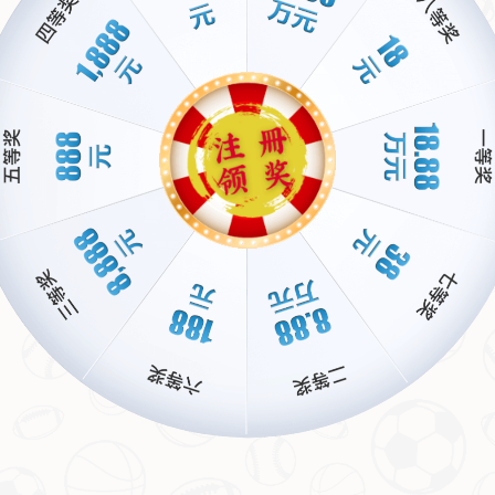
细微条款调整也可能起到不可忽视作用（比如签约附加条件
设置）。
显然，此类情况对于实力稍逊但策略清晰某程度而言是非常
考验耐心及灵敏嗅觉能力滴!
强调层面不得局限草率外表强化整体风貌
参考网站：
PA真人视频官网-PlayACE 娱乐场这人游戏
上一篇：唐田转任泰山领队搭建桥梁 促进一线队与俱乐
部无缝衔接
下一篇：皇家马德里征战西班牙国王杯