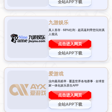
2026-08-09T00:09:59+08:00
返回列表
引言：在欧洲转会市场的热浪中，AC米兰作为意甲历史悠
久的豪门球队，再次成为焦点。据业内记者最新消息，关于
潜力新星格拉的购入计划，在7月2日之前或许难有重大进
展。与此同时，这位闪耀的新秀正吸引着来自英超和西甲多
家俱乐部激烈争夺，这让形势更加复杂。不少球迷纷纷表示
期待本次转会是否能给红黑军团带来新的活力。
转会谈判延迟：米兰为何选择等待？
目前来看，各方都密切关注这场利益博弈，但报道明确指
出，在接近七月初之前不会有实质性突破。这种推迟并非全
无原因。