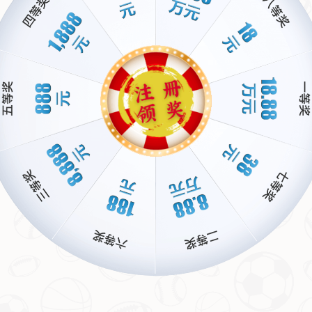
除C罗会带领利雅得胜利队与中国本地俱乐部进行一场友谊
赛的可能性。如果这一安排成真，将是国内球迷近距离感受
C罗球技魅力的绝佳机会
。对此，许多粉丝已经开始在社交
媒体上热议，甚至自发组织应援活动，可见大家对这次活动
的期待之高。
C罗来华的意义与影响
对于广大中国球迷而言，
C罗再度来华
不仅仅是一场简单的
商业活动，更是一次与偶像近距离接触的机会。作为五次金
球奖得主，C罗不仅以出色的球技征服了世界，也以顽强的
斗志和自律精神激励着无数人。他的到来无疑会掀起一股
“足球热”，进一步推动国内青少年对足球运动的热爱。
从商业角度来看，这次
C罗中國行
也将为相关品牌和赞助商
带来巨大的曝光机会。以往类似活动中，许多品牌通过与球
星互动实现了销量暴增，例如某运动品牌曾在梅西访华期间
推出联名款球鞋，一经发售便被抢购一空。可以预见，这次
C罗的到来也将带来类似的商业效应。