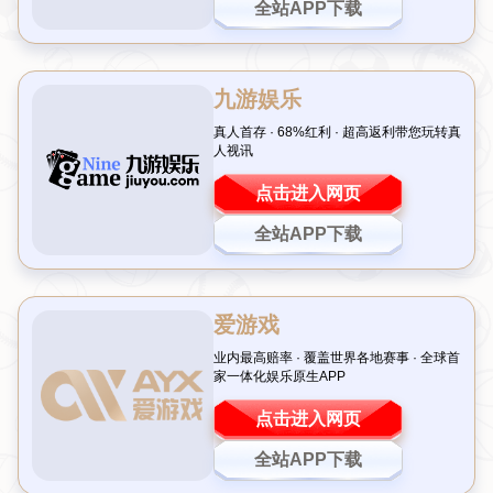
2026-08-08T00:09:58+08:00
返回列表
引言：C罗中国行延期引发热议 粉丝翘
首以盼
作为全球足坛的超级巨星，C罗（克里斯蒂亚诺·罗纳尔
多）的每一次动态都牵动着无数粉丝的心。原定于早些时候
举行的“C罗中国行”活动因故延期，让不少国内球迷倍感失
望。然而，最新消息传来，
C罗中国行
预计将在
8月至9月
期
间再度来华，这一消息迅速点燃了球迷的热情。本文将为大
家详细解析延期原因、最新安排以及这次活动可能带来的精
彩看点，带你提前感受这场足球盛宴的魅力！
C罗中国行为何延期
关于
C罗中国行延期
的原因，虽然官方尚未给出详细解释，
但业内人士分析可能与多方面因素有关。首先，C罗目前效
力于沙特联赛的利雅得胜利队，其赛程安排和个人行程极为