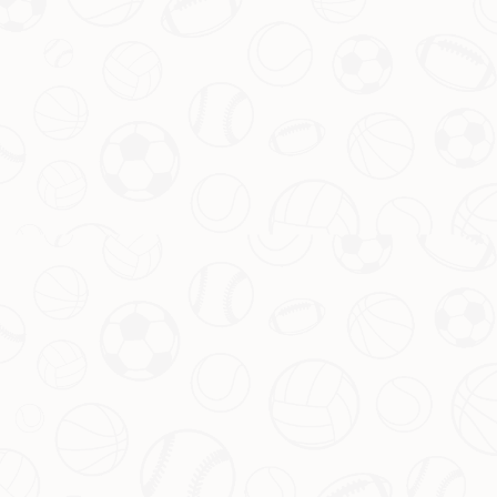
粉丝如何准备迎接C罗
随着活动日期临近，不少粉丝已经在积极筹备如何参与其