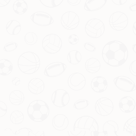
今面临的困境，不过是通往成功路上的一块试金石。只要保
持信念，专注于每一场比赛，他们定能在未来书写属于自己
的辉煌篇章。
通过这次失利的洗礼，相信広厦男篮已然完成了蜕变。从低
谷中振翅奋飞的雄鹰，才是最令人敬畏的存在。让我们拭目
以待，看他们在下一场比赛中如何用行动诠释“重振旗鼓”的
真正含义！
参考链接：
华体会体育登录入口-APP下载 HTH Sports
上一篇：奥纳纳决心留守曼联，力证自身实力给阿莫林
看
下一篇：2010世界杯完整比赛结果一览