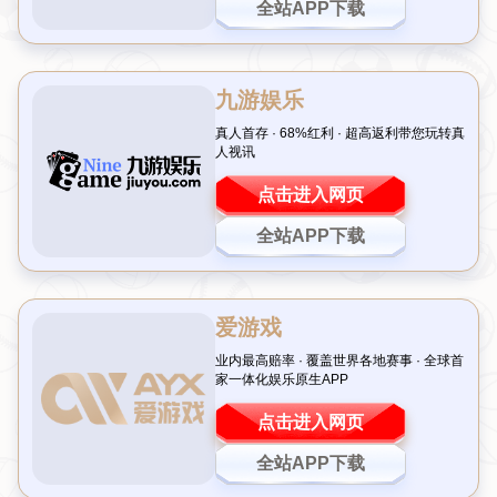
2026-08-08T00:09:58+08:00
返回列表
前言：失利是试金石 韧性铸就未来
在竞技体育的舞台上，胜负乃兵家常事，但真正的强者从来
不是未尝败绩，而是能在失败中汲取力量，凤凰涅槃。广厦
男篮近期经历的失利，正是他们淬炼韧性、积蓄能量的契
机。作为CBA联赛中的劲旅，广厦男篮在低谷中展现出的
不屈斗志，让球迷们对他们的未来充满期待。下一场比赛，
重振旗鼓
将成为他们的主旋律，而这篇文章将带你走进广厦
男篮如何从失利中崛起的故事。
一：失利的洗礼 磨砺更强意志
每一次失利都是一次深刻的反思机会。广厦男篮在本赛季的
部分比赛中未能如愿取胜，但这并非终点，而是新起点。细
数近几场比赛，无论是面对强敌时的战术失误，还是关键时
刻的执行力不足，这些问题都暴露得淋漓尽致。然而，
正是