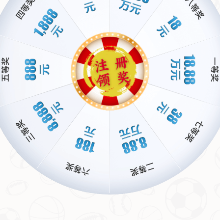
印度队近年来在亚洲足坛的表现有所进步，但整体实力与顶
级队伍仍有差距。他们的防守端存在较大漏洞，尤其是在面
对快速进攻和高空轰炸时，往往显得力不从心。反观中国国
奥，虽然近期状态起伏不定，但在技术和身体对抗上依然占
有一定优势。只要能够在比赛中抓住对手的失误，快速推进
并加强门前效率，取得大比分胜利并非遥不可及。此外，历
史交锋记录显示，国奥曾在与印度的多次对决中占得上风，
这也为球队增添了心理优势。
关键策略：如何实现大比分领先？
要实现大比分获胜，国奥需要在战术和心态上做好充分准
备。首先，
进攻端需大胆压上
，利用边路突破和中路配合撕
开对手防线，尤其要发挥前锋的速度和冲击力。其次，
防守
端的稳定性同样不可忽视
，避免因过于激进导致后防空虚，
给对手可乘之机。最后，全队需保持高昂斗志，从开场就展
现出强烈的求胜欲望，通过早早进球奠定比赛基调。例如，
在此前的一场友谊赛中，国奥曾通过高压逼抢和快速反击以