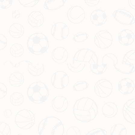
4:1大胜一支实力相近的队伍，这种战术或许可以在本场对
阵印度的比赛中加以借鉴。
球员状态与教练部署成关键变量
目前，国奥阵中的几名核心球员状态正佳，尤其是锋线上的
年轻射手们，他们在近期的训练中展现出了不俗的进球欲
望。同时，主教练的临场指挥也将直接影响比赛走势。如果
能够在首发阵容中合理安排攻击型球员，并在下半场适时调
整节奏，或许能进一步扩大领先优势。值得一提的是，教练
组需要在赛前做好针对性布置，重点研究インド队的防守习
惯，确保每一次进攻都能直击对方软肋。
通过以上分析可以看出，对阵印度队的这场比赛对中国国奥
而言意义重大。只有全力以赴争取大比分胜利，才能为后续
的出线之路奠定坚实基础。无论是战术执行还是球员发挥，
每一个细节都可能成为决定性的因素。
参考链接：
开云体育官网入口地址-开云娱乐APP下载
Kaiyun Entertainment