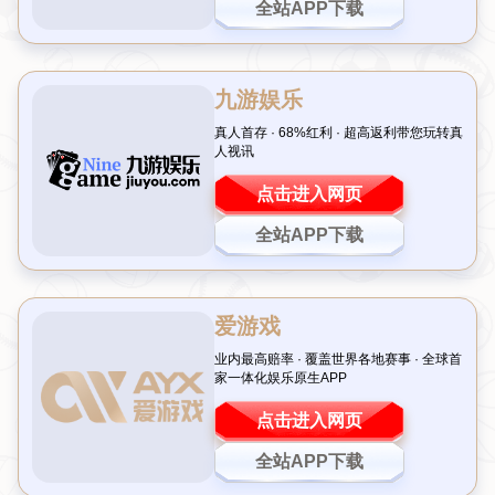
2026-08-06T00:09:59+08:00
返回列表
引言：湖人困境谁之过？
当湖人队在季后赛中以1-3的比分陷入绝境，球迷们的失望
情绪几乎溢出屏幕。作为一支拥有辉煌历史的球队，湖人的
表现让人痛心疾首。究竟是谁导致了这样的局面？是勒布朗
·詹姆斯的发挥失常，还是新帅雷迪克的战术失误，亦或是
管理层佩林卡早早埋下的隐患？本文将深入剖析这场失利的
责任归属，带你直面湖人困境背后的真相。
一、詹皇三宗罪：核心状态引发争议
作为球队的核心，勒布朗·詹姆斯无疑承载了最多的期待。
然而，在这轮系列赛中，他的表现却让人有些失望。
首先
，
进攻效率下降
成为一大问题，关键时刻多次投篮不中，直接
影响了比赛走势。
其次
，防守端的老化迹象愈发明显，对位