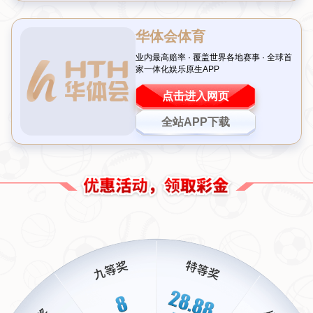
年轻球员时频频被突破。
最后
，作为领袖，他在场上的情绪
管理也受到质疑，几次与裁判争执分散了团队注意力。虽说
詹姆斯年近四十仍保持高水平输出，但这些问题确实让球迷
对他的状态产生疑虑。
二、雷迪克战术失误：新帅经验不足成软肋
新上任的主教练雷迪克也难辞其咎。作为一名缺乏执教经验
的新人，他在本轮系列赛中的排兵布阵暴露了不少问题。*
比如在关键比赛中，他未能及时调整阵容，导致对手抓住漏
洞连续得分。*尤其是在第四场比赛中，面对对手的小个阵
容，雷迪克依然坚持使用传统内线组合，结果被对手的外线
火力彻底打崩。这样的决策失误，不禁让人质疑他的临场应
变能力。湖人1-3落后的局面，与这位新帅的指挥不当有着
直接关系。
三、佩总埋雷：管理层决策隐患显现
如果说球员和教练的问题是表面原因，那么管理层的问题则
是更深层次的根源。总经理佩林卡（佩总）在过去几个赛季