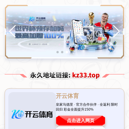
新闻中心
/NEWS
米兰失守！奥尔索里尼内切妙射破死角，迈尼昂无可奈何！