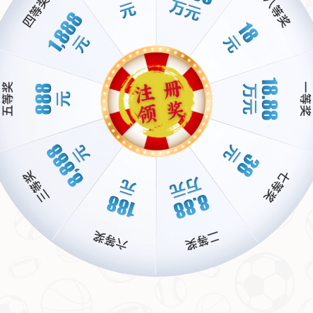
值得一提的是，迈尼-ang在本场比赛中多次化解危机，他的
表现依然可圈可点。但足球就是这样残酷，一次失误或一次
无法挽回的射门，就可能改变整场比赛的走势。这粒失球或
许会成为他职业生涯中的一个遗憾瞬间，但同时也是对球队
整体防守的一次警醒。