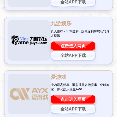
2026-08-06T00:09:59+08:00
返回列表
在现代足球的世界里，稳定与成功通常难以兼顾。然而，小
因扎吉自执教国际米兰以来，以卓越成绩证明了自己的才
华。四年内豪取6座冠军奖杯，还两度站上欧洲冠军联赛决
赛舞台，这段辉煌历程不仅让球迷津津乐道，也为他的职业
生涯留下浓墨重彩的一笔。那么，小因扎吉带领下的国际米
兰到底有何独特魅力？本文将从战术策略、球队文化以及领
导能力等角度，为你一探究竟。
立足于全能化战术塑造球队风格
小因扎吉强调“灵活性”和“平衡”的重要性，以适应不同对手
和比赛场景。在过去几个赛季中，他大量采用变阵体系，使
得团队既拥有组织严密的防守，又具备迅猛进攻能力。他经
典“三后卫+双翼齐飞”战略尤为出名，通过阿什拉夫、巴雷