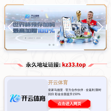
新闻中心
/NEWS
拉杜卡努直落两盘力克拉门斯，顺利挺进马德里大师赛次轮