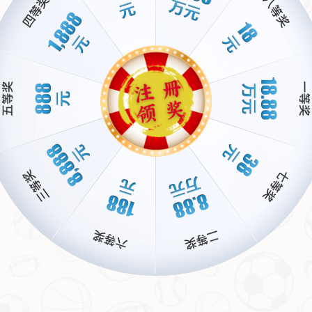
相比之下，拉门斯在比赛中虽然也有几次漂亮的反击，但整
体节奏被对手牵着走，尤其是在失误控制上略显不足。数据
统计显示，她的非受迫性失误高达25次，而拉杜卡ヌ仅为
12次。这种差距直接影响了比赛走势，也为
马德里大师赛
第二轮晋级
埋下了伏笔。
案例分析：从细节看成长
如果回顾拉杜卡ヌ近期的比赛，不难发现她的成长轨迹。以