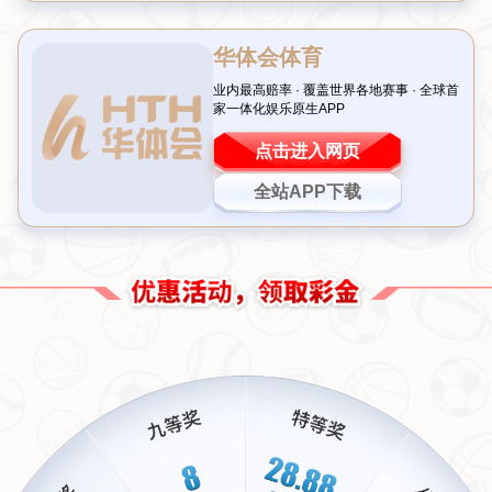
活的移动，以6-3拿下；次盘更是以6-2的比分锁定胜局，
全
程未给对手太多反击机会
。
值得一提的是，拉杜卡누在发球环节的表现尤为亮眼，
一发
得分率高达75%
，这在一定程度上压制了拉门斯的反击节
奏。她的比赛风格既稳健又充满侵略性，这种平衡无疑是她
在本站赛事中晋级的关键。
关键转折：心理素质成为制胜法宝
这场比赛的另一个亮点在于拉杜卡努在关键时刻的心理素
质。尤其是在首盘5-3领先时，面对拉门斯的顽强追分，她
没有丝毫慌乱，而是通过一记精彩的正手制胜分稳住局面，
成功保发并拿下第一盘
。这种大心脏的表现让人不禁联想到
她在美网夺冠时的冷静与果断。