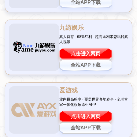
2026-08-06T00:09:59+08:00
返回列表
引言：篮球迷的狂欢即将重启
对于无数中国篮球迷来说，NBA不仅仅是一项运动，更是
一种情怀和文化象征。近年来，由于各种原因，NBA中国
赛一度暂停，让许多球迷感到遗憾。然而，近期传出的消息
让大家眼前一亮——
NBA中国赛或将回归
！这一消息迅速
在网络上引发热议，尤其是关于
赛程安排
的具体细节，更是
成为粉丝们讨论的焦点。究竟这次回归会带来哪些惊喜？赛
程安排又为何如此备受关注？让我们一起深入探讨。