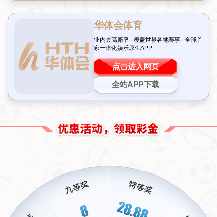
NBA中国赛回归的意义何在
NBA中国赛自2004年首次登陆以来，已经成为连接中国球
迷与世界顶级篮球联赛的重要桥梁。无论是姚明时代的火箭
队，还是后来的湖人、勇士等豪强球队，每一次赛事都吸引
了无数目光。如今，
NBA中国赛
有望重新启动，不仅意味
着球迷能近距离观看偶像的风采，也标志着中美体育文化交
流迈向新的阶段。
更重要的是，这一赛事对国内篮球市场的推动作用不容小