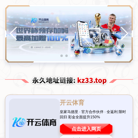
新闻中心
/NEWS
NBA中国赛或将回归，赛程安排引发热议