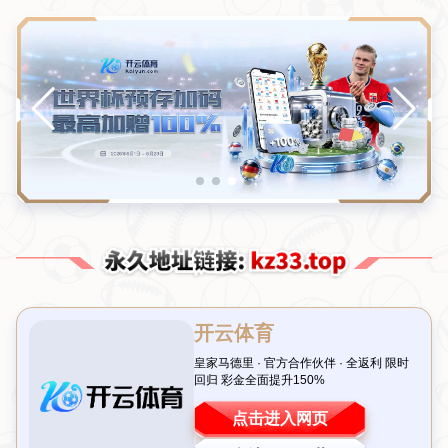
新闻中心
/NEWS
国羽剑指苏迪曼杯4连冠！曾13次称霸，上届3-0完胜韩国