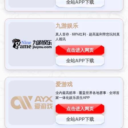
2026-08-06T00:09:59+08:00
返回列表
国羽再战苏迪曼杯 剑指四连冠伟业
羽毛球作为中国体育的骄傲项目，始终在国际赛场上展现出
强大的统治力。2021年上届苏迪曼杯，中国羽毛球队以
3比
0
干净利落地战胜韩国队，成功卫冕冠军。如今，国羽再次
整装待发，向着
苏迪曼杯4连冠
的目标发起冲击。作为一项
历史悠久的团体赛事，苏迪曼杯见证了中国队的辉煌，他们
已经累计拿下
13次冠军
，是当之无愧的羽坛霸主。本文将
带大家回顾国羽的辉煌历程，剖析他们在本届赛事中的夺冠
前景。
历史辉煌：13次冠军铸就传奇
自1989年首届苏迪曼杯举办以来，中国羽毛球队便成为这
项赛事的主角。从1995年首次夺冠开始，国羽几乎每隔几
年就能将这座团体赛奖杯收入囊中。尤其是进入21世纪